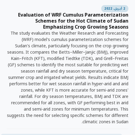
2 أبريل، 2022
Evaluation of WRF Cumulus Parameterization
Schemes for the Hot Climate of Sudan
Emphasizing Crop Growing Seasons
The study evaluates the Weather Research and Forecasting
(WRF) model's cumulus parameterization schemes for
Sudan's climate, particularly focusing on the crop growing
seasons. It compares the Betts–Miller–Janjic (BMJ), improved
Kain–Fritch (KFT), modified Tiedtke (TDK), and Grell–Freitas
(GF) schemes to identify the most suitable for predicting wet
season rainfall and dry season temperature, critical for
summer crop and irrigated wheat yields. Results indicate BMJ
performs better for wet season rainfall in hyper-arid and arid
zones, while KFT is more accurate for semi-arid zones'
rainfall. For dry season temperatures, BMJ and TDK are
recommended for all zones, with GF performing best in arid
and semi-arid zones for minimum temperatures. This
suggests the need for selecting specific schemes for different
climatic zones in Sudan.