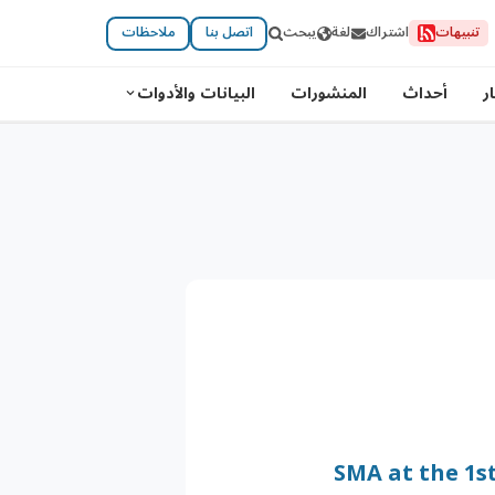
تنبيهات
اشتراك
لغة
يبحث
اتصل بنا
ملاحظات
ر
أحداث
المنشورات
البيانات والأدوات
SMA at the 1s