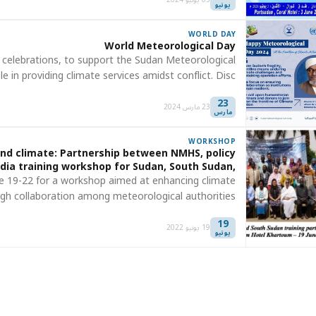
يونيو
WORLD DAY
World Meteorological Day
 celebrations, to support the Sudan Meteorological
ole in providing climate services amidst conflict. Disc…
23
23 مارس 2024
مارس
WORKSHOP
and climate: Partnership between NMHS, policy
dia training workshop for Sudan, South Sudan,
Uganda and Ethiopia.
ne 19-22 for a workshop aimed at enhancing climate
ugh collaboration among meteorological authorities, …
19
19 يونيو 2022
يونيو