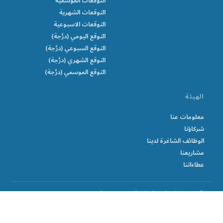
التوقعات الموسمية
التوقعات الشهرية
التوقعات الاسبوعية
التوقع اليومي (درَّجة)
التوقع السبوعي (درَّجة)
التوقع الشهري (درَّجة)
التوقع الموسمي (درَّجة)
الهيئة
معلومات عنا
شركاؤنا
الوظائف الشاغرة لدينا
مشاريعنا
عطاءاتنا
© Sudan Meteorological Authority 2026
بدعم من Climweb v1.2.1