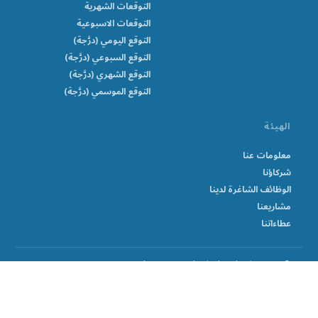
التوقعات الشهرية
التوقعات الاسبوعية
التوقع اليومي (درَّجة)
التوقع السبوعي (درَّجة)
التوقع الشهري (درَّجة)
التوقع الموسمي (درَّجة)
الهيئة
معلومات عنا
شركاؤنا
الوظائف الشاغرة لدينا
مشاريعنا
عطاءاتنا
© Sudan Meteorological Authority 2026
بدعم من Climweb v1.2.1