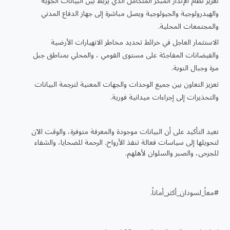
تعزيز نظام الإنذار المبكر المتكامل الذي يربط بين البيانات الجوية
والهيدرولوجية والجيولوجية ويصل مباشرة إلى جهاز الدفاع المدني
والمجتمعات المحلية.
الاستثمار العاجل في خرائط تحديد مخاطر الانهيارات الأرضية
والفيضانات المفاجئة على مستوى القومي ، والمحلي بمناطق جبل
مرة وجبال النوبة.
تعزيز التعاون بين جميع الوحدات والجهات المعنية لترجمة البيانات
والتحذيرات إلى إجراءات ميدانية فورية.
نعيد التأكيد على أن البيانات موجودة والمعرفة متوفرة، والوقت الآن
لتحويلها إلى سياسات فعالة تنقذ الأرواح. الرحمة للضحايا، والشفاء
للجرحى، والصبر والسلوان لأهلهم.
#معاً_لسودان_أكثر_أماناً.