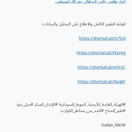
انذار طقس بالون البرتقالي يوم 28 اغسطس
لقراءة التقرير الكامل والاطلاع على التحليل والبيانات:
https://shorturl.at/n75rd
https://shorturl.at/VEemg
https://shorturl.at/oFezC
https://shorturl.at/NsgkF
#الهيئة_العامة_للأرصاد_الجوية_السودانية #الإنذار_المبكر #جبل_مرة
#تغير_المناخ #الحد_من_مخاطر_الكوارث
#Sudan_Met