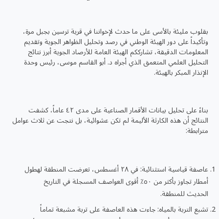
بقلوب مليئة بالأسى على ما حدث لإخواننا في قرية ترسين بجبل مرة،
وتأكيداً على دور الهيئة الوطني في رصد وتحليل الظواهر الجوية وتقديم
المعلومات الدقيقة، تشارككم الهيئة العامة للأرصاد الجوية أبرز نتائج
التحليل العلمي المتعمق الذي أجراه د. أبو القاسم موسى، رئيس وحدة
الإنذار المبكر بالهيئة.
بناءً على تحليل بيانات الأقمار الصناعية على مدى ٤٢ عاماً، كشفت
النتائج أن هذه الكارثة الأليمة لم تكن عشوائية، بل نتجت عن ثلاث عوامل
مترابطة:
عاصفة قياسية استثنائية: في ٢٨ أغسطس، تعرضت المنطقة لهطول
أمطار تجاوز بأكثر من ٥٠٪ أقوى العواصف المسجلة في التاريخ
الحديث للمنطقة.
تشبع التربة بالمياه: جاءت هذه العاصفة على تربة مشبعة تماماً