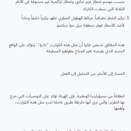
بسبب موسم أمطار غزير سابق وأمطار تراكمية غير مسبوقة في الأيام
الثلاثة التي سبقت الكارثة.
تركيز الخطر جغرافياً: خرائط الهطول المطري تظهر تركيزاً دقيقاً وحاداً
لأشد الأمطار فوق منطقة جبل مرة مباشرةً.
هذه الحقائق تدحض فكرة أن مثل هذه الكوارث "نادرة"، وتؤكد على الواقع
الجديد الذي يفرضه تغير المناخ بظواهره المتطرفة.
المسار إلى الأمام: من التحليل إلى العمل
انطلاقاً من مسؤوليتنا الوطنية، فإن الهيئة تؤكد على التوصيات التي خرج
بها التقرير، والتي نرى أنها خارطة طريق عاجلة لدرء مثل هذه الكوارث،
وأهمها: