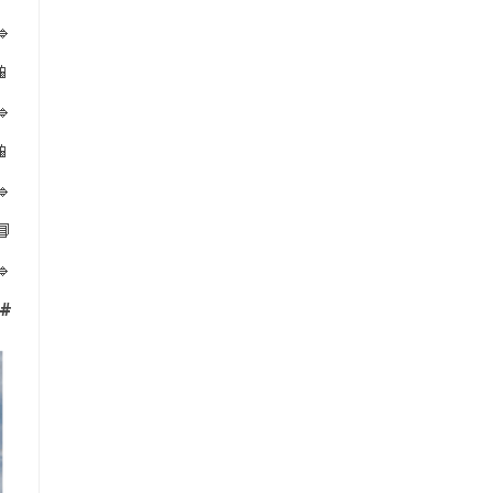
🔹
📱
🔹
📱
🔹
📘
🔹
#