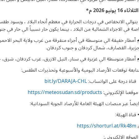
الثلاثاء
16 يونيو 2026 م*
️ يتوالي الانخفاض في درجات الحرارة في معظم أنحاء البلاد ، ويسود طقس
صة في الاجزاء الشمالية من البلاد ، بينما يكون حار نسبياً الي حار في جنو
️ أمطار خفيفة الي متوسطة في أجزاء متفرقة من غرب ولاية البحر الاحمر،
جزيرة، القضارف، شمال كردفان و جنوب كردفان.
️ أمطار متوسطة الي غزيرة في سنار، النيل الازرق، غرب كردفان، شرق، 
تابعة توقعات الأرصاد اليومية والأسبوعية وتحذيرات الطقس:
 قناة درجة على الواتساب:
bit.ly/DARAJA-CHL
 موقعنا الإلكتروني:
https://meteosudan.sd/products
ايضاً عبر منصات الهيئة العامة للأرصاد الجوية السودانية:
 قناة الهيئة:
https://shorturl.at/Rk48m
 الموقع الإلكتروني: