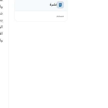
نشرة
ول
شر
مستند
يت
ال
ال
ول