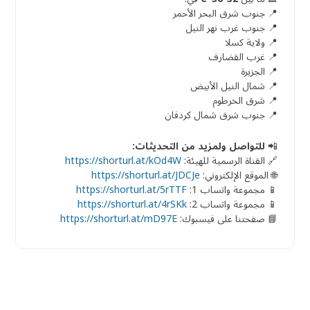
📍 جنوب شرق البحر الأحمر
📍 جنوب غرب نهر النيل
📍 ولاية كسلا
📍 غرب القضارف
📍 الجزيرة
📍 شمال النيل الأبيض
📍 شرق الخرطوم
📍 جنوب شرق شمال كردفان
📲
للتواصل ولمزيد من التحديثات:
🔗 القناة الرسمية للهيئة:
https://shorturl.at/kOd4W
🌐 الموقع الإلكتروني:
https://shorturl.at/JDCJe
📱 مجموعة واتساب 1:
https://shorturl.at/5rTTF
📱 مجموعة واتساب 2:
https://shorturl.at/4rSKk
📘 صفحتنا على فيسبوك:
https://shorturl.at/mD97E