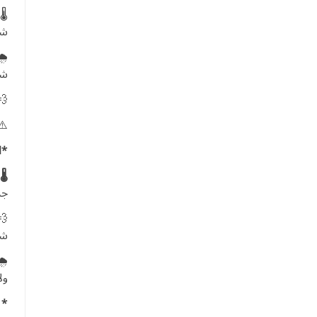
🌡
شر
🌧
شر
💨
⚠️
*الخ
🌡️
جد
💨
شم
🌧
ول
* 