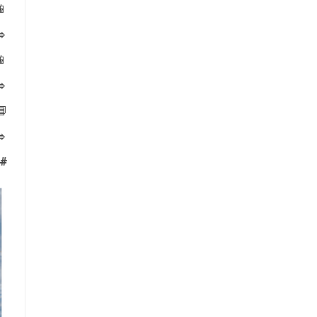
📱
🔹
📱
🔹
📘
🔹
#