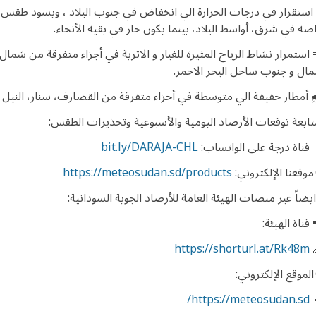
️ استقرار في درجات الحرارة الي انخفاض في جنوب البلاد ، ويسود طقس ح
صة في شرق، أواسط البلاد، بينما يكون حار في بقية الأنحا
ء
.
 استمرار نشاط الرياح المثيرة للغبار و الاتربة في أجزاء متفرقة من شما
ال و جنوب ساحل البحر الاحمر.
️ أمطار خفيفة الي متوسطة في أجزاء متفرقة من القضارف، سنار، النيل 
تابعة توقعات الأرصاد اليومية والأسبوعية وتحذيرات الطقس:
 قناة درجة على الواتساب:
bit.ly/DARAJA-CHL
 موقعنا الإلكتروني:
https://meteosudan.sd/products
ايضاً عبر منصات الهيئة العامة للأرصاد الجوية السودانية:
 قناة الهيئة:
https://shorturl.at/Rk48m
 الموقع الإلكتروني:
https://meteosudan.sd/