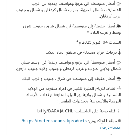
⛈️ أمطار متوسطة الي غزيرة وعواصف رعدية في: غرب
القضارف، شمال الجزيرة، جنوب شمال كردفان و شمال و جنوب
غرب كردفان.
🌦️ أمطار خفيفة إلى متوسطة في شمال شرق، جنوب شرق،
وسط و غرب البلاد *
السبت 04 اكتوبر 2025 م*
🌡️ درجات حرارة معتدلة في معظم انحاء البلاد.
⛈️ أمطار متوسطة الي غزيرة وعواصف رعدية في: وسط سنار،
شمال ولايتي جنوب و غرب كردفان و جنوب ولاية جنوب دارفور.
🌦️ أمطار خفيفة إلى متوسطة في شرق، جنوب و غرب البلاد
💨 نشاط للرياح المثيرة للغبار في اجزاء متفرقة من الولاية
الشمالية و شمال ولاية نهر النيل. لمتابعة توقعات الأرصاد
اليومية والأسبوعية وتحذيرات الطقس:
📱 قناة درجة على الواتساب: bit.ly/DARAJA-CHL
🌐 موقعنا الإلكتروني:
https://meteosudan.sd/products/
خدمة-درجة/