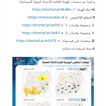
و ايضاً عبر منصات الهيئة العامة للأرصاد الجوية السودانية:
📲 قناة الهيئة: 🔗
https://shorturl.at/Rk48m
🌐 الموقع الإلكتروني: 🔹
https://meteosudan.sd/
📱 مجموعة واتساب 1: 🔹
https://shorturl.at/aKFbF
📱 مجموعة واتساب 2: 🔹
https://shorturl.at/26r83
📘 صفحتنا على فيسبوك: 🔹
https://shorturl.at/mD97E
#درجةـاستعدادك امانك