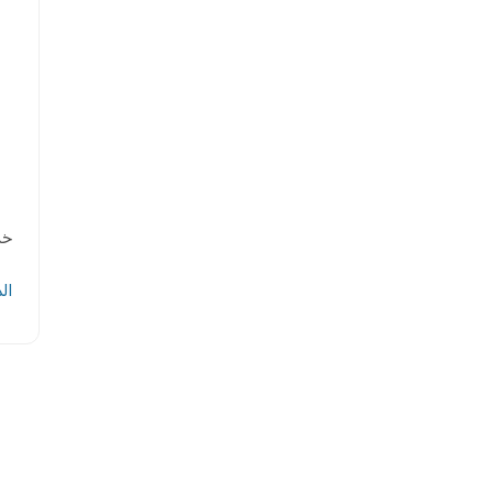
خريط
ال