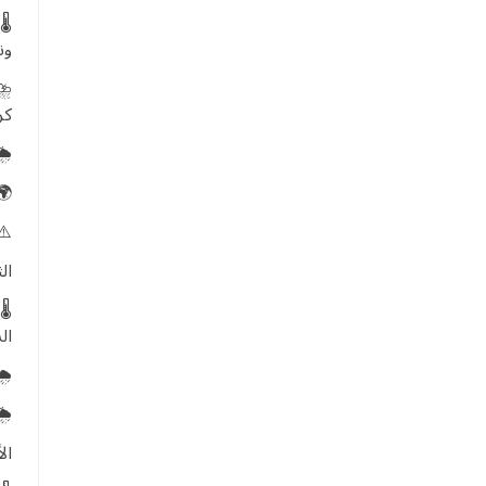
🌡
ون
⛈️
كر
🌦
🌍
⚠️
الثلا
🌡
ال
🌧
🌦
الأرب