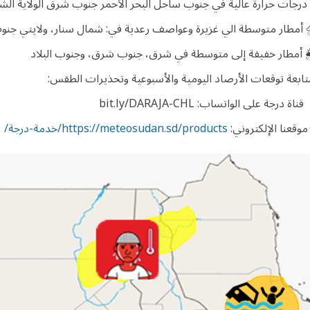
️ درجات حرارة عالية في جنوب ساحل البحر الأحمر جنوب شرق الولاية الشم
 أمطار متوسطة الي غزيرة وعواصف رعدية في: شمال سنار، ولايتي جنوب
️ أمطار خفيفة إلى متوسطة في شرق، جنوب شرق، وجنوب البلاد
تابعة توقعات الأرصاد اليومية والأسبوعية وتحذيرات الطقس:
قناة درجة على الواتساب: bit.ly/DARAJA-CHL
 موقعنا الإلكتروني:
https://meteosudan.sd/products/خدمة-درجة/