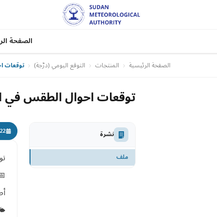
الصفحة الر
الصفحة الرئيسية
المنتجات
التوقع اليومي (درَّجة)
توقعات احوال ا
توقعات احوال الطقس في الفترة من (22-24)
22 سبتمبر، 025
نشرة
تو
ملف
📅الإثنين 
أصدر
🌤️