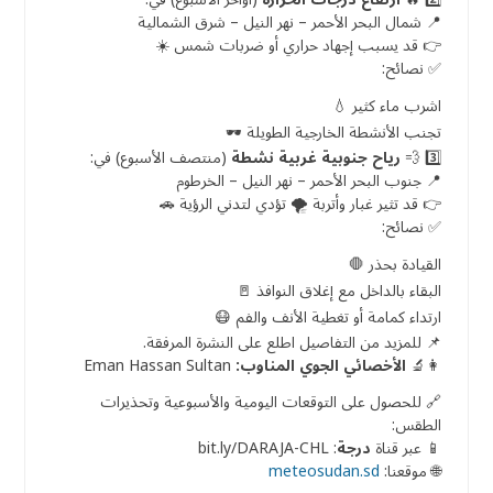
📍 شمال البحر الأحمر – نهر النيل – شرق الشمالية
👉 قد يسبب إجهاد حراري أو ضربات شمس ☀️
✅ نصائح:
اشرب ماء كثير 💧
تجنب الأنشطة الخارجية الطويلة 🕶️
3️⃣ 💨
رياح جنوبية غربية نشطة
(منتصف الأسبوع) في:
📍 جنوب البحر الأحمر – نهر النيل – الخرطوم
👉 قد تثير غبار وأتربة 🌪️ تؤدي لتدني الرؤية 🚗
✅ نصائح:
القيادة بحذر 🛑
البقاء بالداخل مع إغلاق النوافذ 🚪
ارتداء كمامة أو تغطية الأنف والفم 😷
📌 للمزيد من التفاصيل اطلع على النشرة المرفقة.
👩‍🔬
الأخصائي الجوي المناوب:
Eman Hassan Sultan
🔗 للحصول على التوقعات اليومية والأسبوعية وتحذيرات
الطقس:
📱 عبر قناة
درجة
: bit.ly/DARAJA-CHL
🌐 موقعنا:
meteosudan.sd