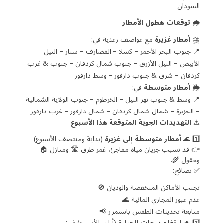
السودان
🌧️
توقعات هطول الأمطار
⛈️
أمطار غزيرة
مع عواصف رعدية في:
📍 جنوب البحر الأحمر – كسلا – القضارف – سنار – النيل
الأبيض – النيل الأزرق – جنوب شمال كردفان – جنوب & غرب
كردفان – شرق & جنوب دارفور – وسط دارفور
🌦️
أمطار متوسطة
في:
📍 وسط & جنوب نهر النيل – الخرطوم – جنوب الولاية الشمالية
– الجزيرة – شمال شمال كردفان – شمال دارفور – غرب دارفور
⚠️
التهديدات الجوية المتوقعة هذا الأسبوع
1️⃣ 🌊
أمطار متوسطة إلى غزيرة
(بداية ومنتصف الأسبوع)
👉 قد تسبب جريان مياه مفاجئ، غمر طرق 🛣️ ومنازل 🏠
وحقول 🌾.
✅ نصائح:
تجنب الأماكن المنخفضة والوديان 🚫
عدم عبور المجاري المائية 🌊
متابعة تحديثات الطقس باستمرار 📢
2️⃣ 🔥
ارتفاع درجات الحرارة
(أواخر الأسبوع) في: