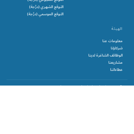
التوقع الشهري (درَّجة)
التوقع الموسمي (درَّجة)
الهيئة
معلومات عنا
شركاؤنا
الوظائف الشاغرة لدينا
مشاريعنا
عطاءاتنا
© Sudan Meteorological Authority 2026
بدعم من Climweb v1.2.1